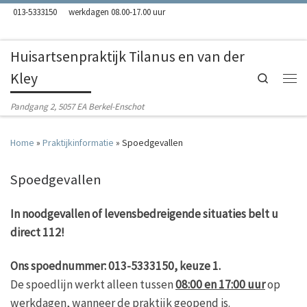
013-5333150
werkdagen 08.00-17.00 uur
Skip to content
Huisartsenpraktijk Tilanus en van der
Kley
Search
Men
Pandgang 2, 5057 EA Berkel-Enschot
Home
»
Praktijkinformatie
»
Spoedgevallen
Spoedgevallen
In noodgevallen of levensbedreigende situaties belt u
direct 112!
Ons spoednummer: 013-5333150, keuze 1.
De spoedlijn werkt alleen tussen
08:00 en 17:00 uur
op
werkdagen, wanneer de praktijk geopend is.