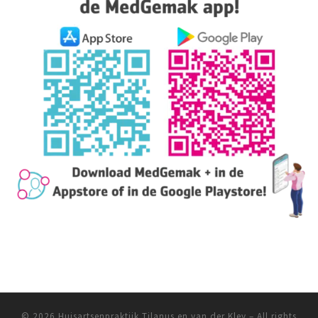
© 2026
Huisartsenpraktijk Tilanus en van der Kley
–
All rights